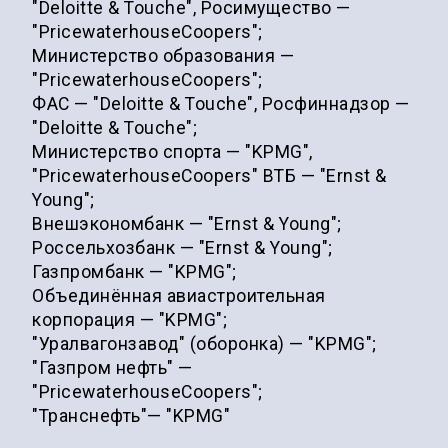
"Deloitte & Touche", Росимущество —
"PricewaterhouseCoopers";
Министерство образования —
"PricewaterhouseCoopers";
ФАС — "Deloitte & Touche", Росфиннадзор —
"Deloitte & Touche";
Министерство спорта — "KPMG",
"PricewaterhouseCoopers" ВТБ — "Ernst &
Young";
Внешэкономбанк — "Ernst & Young";
Россельхозбанк — "Ernst & Young";
Газпромбанк — "KPMG";
Объединённая авиастроительная
корпорация — "KPMG";
"Уралвагонзавод" (оборонка) — "KPMG";
"Газпром нефть" —
"PricewaterhouseCoopers";
"Транснефть"— "KPMG"